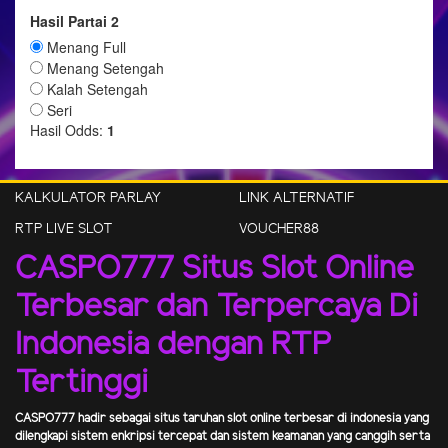
KALKULATOR PARLAY
LINK ALTERNATIF
RTP LIVE SLOT
VOUCHER88
CASPO777 Situs Slot Online
Terbesar dan Terpercaya Di
Indonesia dengan RTP
Tertinggi
CASPO777
hadir sebagai situs taruhan slot online terbesar di indonesia yang
dilengkapi sistem enkripsi tercepat dan sistem keamanan yang canggih serta